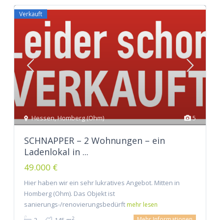
Verkauft
Hessen
,
Homberg (Ohm)
5
SCHNAPPER – 2 Wohnungen – ein
Ladenlokal in ...
49.000 €
Hier haben wir ein sehr lukratives Angebot. Mitten in
Homberg (Ohm). Das Objekt ist
sanierungs-/renovierungsbedürft
mehr lesen
Mehr Informationen
2
2
145 m