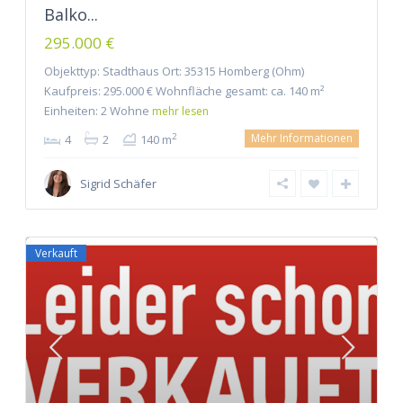
Balko...
295.000 €
Objekttyp: Stadthaus Ort: 35315 Homberg (Ohm)
Kaufpreis: 295.000 € Wohnfläche gesamt: ca. 140 m²
Einheiten: 2 Wohne
mehr lesen
Mehr Informationen
2
4
2
140 m
Sigrid Schäfer
Verkauft