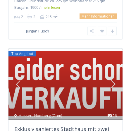
Balkon Grundstück: ca. 225 qm Wohnfläche: 215 qm
Baujahr: 1900 /
mehr lesen
Mehr Informationen
2
2
2
215 m
Jürgen Pusch
Top Angebot
Hessen
,
Homberg (Ohm)
26
Exklusiv saniertes Stadthaus mit zwei