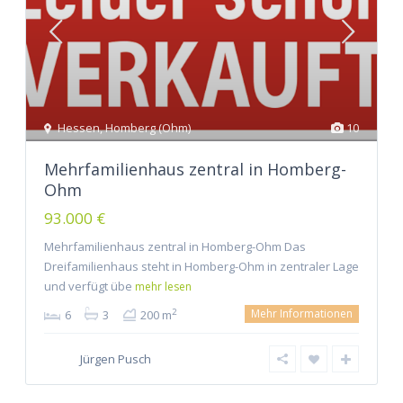
Hessen
,
Homberg (Ohm)
10
Mehrfamilienhaus zentral in Homberg-
Ohm
93.000 €
Mehrfamilienhaus zentral in Homberg-Ohm Das
Dreifamilienhaus steht in Homberg-Ohm in zentraler Lage
und verfügt übe
mehr lesen
Mehr Informationen
2
6
3
200 m
Jürgen Pusch