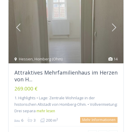
Hessen
,
Homberg (Ohm)
14
Attraktives Mehrfamilienhaus im Herzen
von H...
269.000 €
1. Highlights • Lage: Zentrale Wohnlage in der
historischen Altstadt von Homberg-Ohm. • Vollvermietung:
Drei separa
mehr lesen
Mehr Informationen
2
6
3
200 m