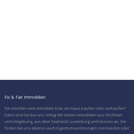
Fix & Fair Immobilien
Sie möchten eine Immobilie bzw. ein Haus kaufen oder verkaufen?
Dann sind Sie bei uns richtig! Wir bieten Immobilien aus Kirchhain
und Umgebung, aus dem Saarland, Luxemburg und Hessen an. Sie
finden bei uns ebenso auch Eigentumswohnungen zum kaufen oder