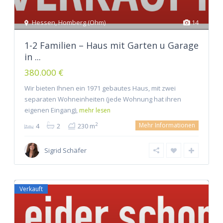
Hessen
,
Homberg (Ohm)
14
1-2 Familien – Haus mit Garten u Garage
in ...
380.000 €
Wir bieten Ihnen ein 1971 gebautes Haus, mit zwei
separaten Wohneinheiten (jede Wohnung hat ihren
eigenen Eingang),
mehr lesen
Mehr Informationen
2
4
2
230 m
Sigrid Schäfer
Verkauft