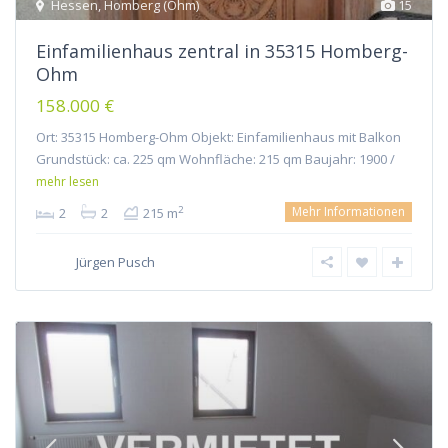
Hessen
,
Homberg (Ohm)
15
Einfamilienhaus zentral in 35315 Homberg-
Ohm
158.000 €
Ort: 35315 Homberg-Ohm Objekt: Einfamilienhaus mit Balkon
Grundstück: ca. 225 qm Wohnfläche: 215 qm Baujahr: 1900 /
mehr lesen
Mehr Informationen
2
2
2
215 m
Jürgen Pusch