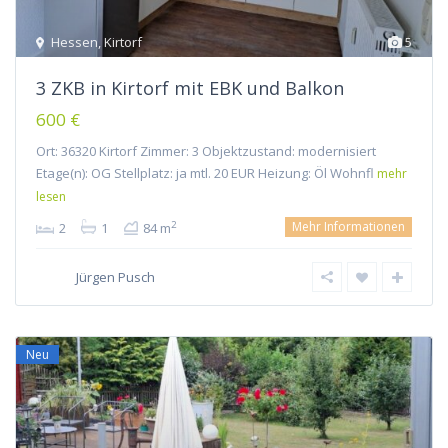
Hessen
,
Kirtorf
5
3 ZKB in Kirtorf mit EBK und Balkon
600 €
Ort: 36320 Kirtorf Zimmer: 3 Objektzustand: modernisiert
Etage(n): OG Stellplatz: ja mtl. 20 EUR Heizung: Öl Wohnfl
mehr
lesen
Mehr Informationen
2
2
1
84 m
Jürgen Pusch
Neu