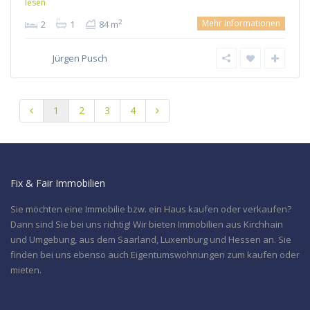
lesen
Mehr Informationen
2
2
1
84 m
Jürgen Pusch
1
2
3
4
Fix & Fair Immobilien
Sie möchten eine Immobilie bzw. ein Haus kaufen oder verkaufen?
Dann sind Sie bei uns richtig! Wir bieten Immobilien aus Kirchhain
und Umgebung, aus dem Saarland, Luxemburg und Hessen an. Sie
finden bei uns ebenso auch Eigentumswohnungen zum kaufen oder
mieten.