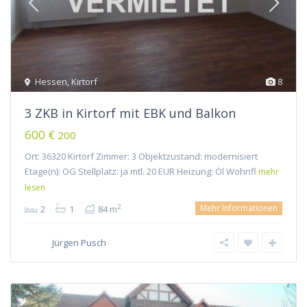
Hessen
,
Kirtorf
8
3 ZKB in Kirtorf mit EBK und Balkon
600 €
200
Ort: 36320 Kirtorf Zimmer: 3 Objektzustand: modernisiert
Etage(n): OG Stellplatz: ja mtl. 20 EUR Heizung: Öl Wohnfl
mehr
lesen
Mehr Informationen
2
2
1
84 m
Jürgen Pusch