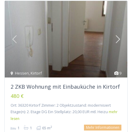
Hessen
,
Kirtorf
9
2 ZKB Wohnung mit Einbauküche in Kirtorf
480 €
Ort: 36320 Kirtorf Zimmer: 2 Objektzustand: modernisiert
Etage(n): 2. Etage DG Ein Stellplatz: 20,00 EUR mtl. Heizu
mehr
lesen
Mehr Informationen
2
1
1
65 m