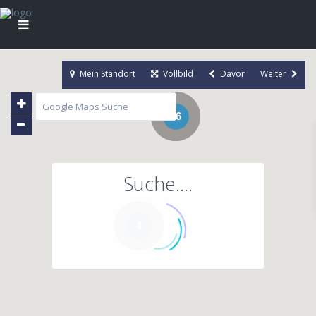
Mein Standort
Vollbild
Davor
Weiter
86
Suche....
4