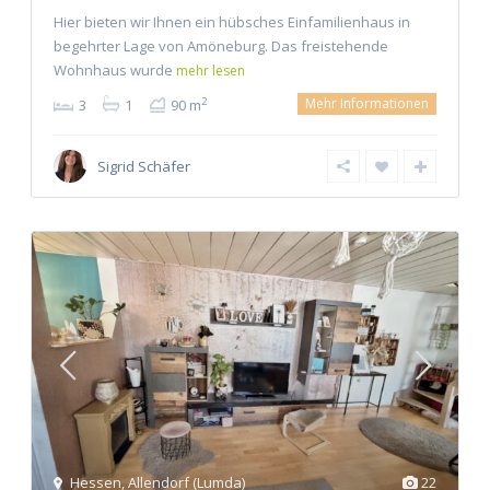
Hier bieten wir Ihnen ein hübsches Einfamilienhaus in
begehrter Lage von Amöneburg. Das freistehende
Wohnhaus wurde
mehr lesen
Mehr Informationen
2
3
1
90 m
Sigrid Schäfer
Hessen
,
Allendorf (Lumda)
22