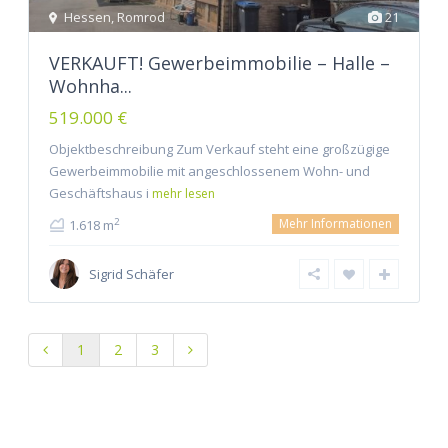
Hessen
,
Romrod
21
VERKAUFT! Gewerbeimmobilie – Halle –
Wohnha...
519.000 €
Objektbeschreibung Zum Verkauf steht eine großzügige
Gewerbeimmobilie mit angeschlossenem Wohn- und
Geschäftshaus i
mehr lesen
Mehr Informationen
2
1.618 m
Sigrid Schäfer
1
2
3