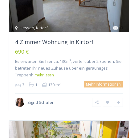
Hessen
,
Kirtorf
11
4 Zimmer Wohnung in Kirtorf
690 €
Es erwarten Sie hier ca. 130m², verteilt über 2 Ebenen. Sie
betreten Ihr neues Zuhause über ein geräumiges
Treppenh
mehr lesen
Mehr Informationen
2
3
1
130 m
Sigrid Schäfer