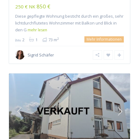
850 €
250 € NK
Diese gepflegte Wohnung besticht durch ein großes, sehr
lichtdurchflutetes Wohnzimmer mit Balkon und Blick in
den G
mehr lesen
Mehr Informationen
2
2
1
73 m
Sigrid Schäfer