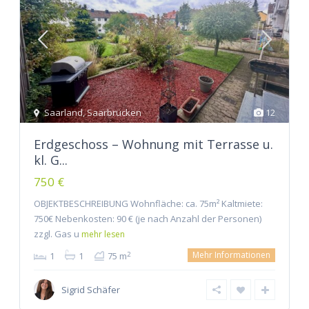
Saarland
,
Saarbrücken
12
Erdgeschoss – Wohnung mit Terrasse u.
kl. G...
750 €
OBJEKTBESCHREIBUNG Wohnfläche: ca. 75m² Kaltmiete:
750€ Nebenkosten: 90 € (je nach Anzahl der Personen)
zzgl. Gas u
mehr lesen
Mehr Informationen
2
1
1
75 m
Sigrid Schäfer