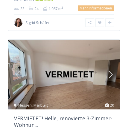
Mehr Informationen
2
33
24
1.087 m
Sigrid Schäfer
Hessen
,
Marburg
20
VERMIETET! Helle, renovierte 3-Zimmer-
Wohnun...