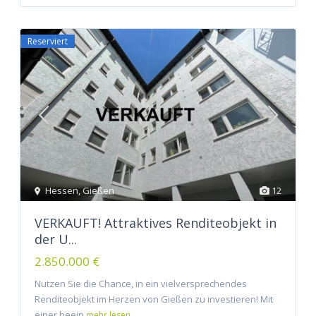
Reserviert
Hessen
,
Gießen
12
VERKAUFT! Attraktives Renditeobjekt in
der U...
2.850.000 €
Nutzen Sie die Chance, in ein vielversprechendes
Renditeobjekt im Herzen von Gießen zu investieren! Mit
einer beein
mehr lesen