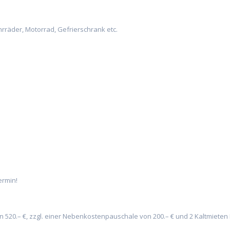
hrräder, Motorrad, Gefrierschrank etc.
ermin!
 520.– €, zzgl. einer Nebenkostenpauschale von 200.– € und 2 Kaltmiete