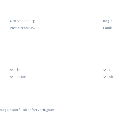
Ort:
Amöneburg
Regio
Postleitzahl:
35287
Land:
Fliesenboden
La
Balkon
Ab
rg-Rosdorf – ab sofort verfügbar!