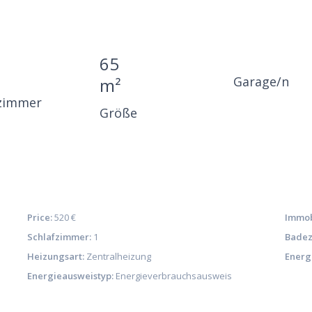
65
Garage/n
m²
zimmer
Größe
Price:
520 €
Immob
Schlafzimmer:
1
Badez
Heizungsart:
Zentralheizung
Energ
Energieausweistyp:
Energieverbrauchsausweis