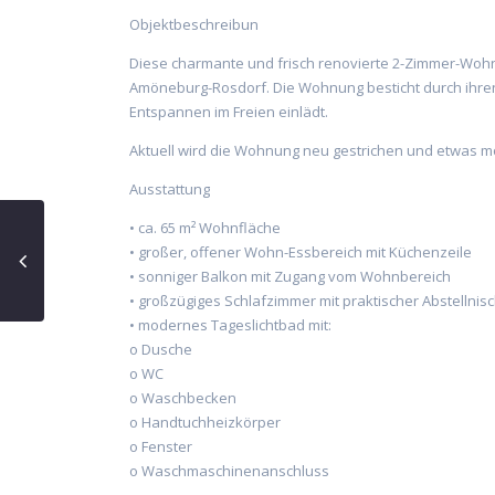
Objektbeschreibun
Diese charmante und frisch renovierte 2-Zimmer-Wohn
Amöneburg-Rosdorf. Die Wohnung besticht durch ihren
Entspannen im Freien einlädt.
Aktuell wird die Wohnung neu gestrichen und etwas mod
Ausstattung
• ca. 65 m² Wohnfläche
• großer, offener Wohn-Essbereich mit Küchenzeile
• sonniger Balkon mit Zugang vom Wohnbereich
• großzügiges Schlafzimmer mit praktischer Abstellnis
• modernes Tageslichtbad mit:
o Dusche
o WC
o Waschbecken
o Handtuchheizkörper
o Fenster
o Waschmaschinenanschluss