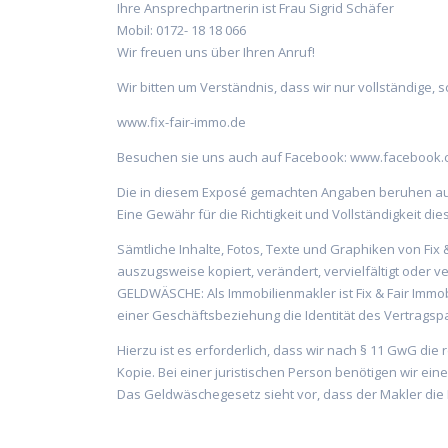
Ihre Ansprechpartnerin ist Frau Sigrid Schäfer
Mobil: 0172- 18 18 066
Wir freuen uns über Ihren Anruf!
Wir bitten um Verständnis, dass wir nur vollständige,
www.fix-fair-immo.de
Besuchen sie uns auch auf Facebook: www.facebook.c
Die in diesem Exposé gemachten Angaben beruhen auf
Eine Gewähr für die Richtigkeit und Vollständigkeit d
Sämtliche Inhalte, Fotos, Texte und Graphiken von Fix
auszugsweise kopiert, verändert, vervielfältigt oder ve
GELDWÄSCHE: Als Immobilienmakler ist Fix & Fair Immobi
einer Geschäftsbeziehung die Identität des Vertragsp
Hierzu ist es erforderlich, dass wir nach § 11 GwG die
Kopie. Bei einer juristischen Person benötigen wir ei
Das Geldwäschegesetz sieht vor, dass der Makler die