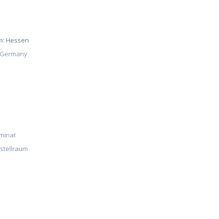
n:
Hessen
Germany
minat
stellraum