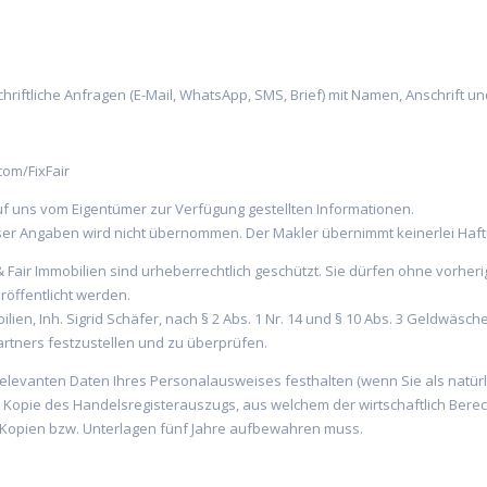
 schriftliche Anfragen (E-Mail, WhatsApp, SMS, Brief) mit Namen, Anschri
om/FixFair
 uns vom Eigentümer zur Verfügung gestellten Informationen.
ieser Angaben wird nicht übernommen. Der Makler übernimmt keinerlei Haf
 & Fair Immobilien sind urheberrechtlich geschützt. Sie dürfen ohne vorhe
röffentlicht werden.
lien, Inh. Sigrid Schäfer, nach § 2 Abs. 1 Nr. 14 und § 10 Abs. 3 Geldwäsc
artners festzustellen und zu überprüfen.
 relevanten Daten Ihres Personalausweises festhalten (wenn Sie als natürl
ne Kopie des Handelsregisterauszugs, aus welchem der wirtschaftlich Berec
 Kopien bzw. Unterlagen fünf Jahre aufbewahren muss.