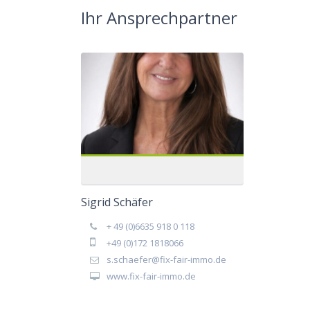
Ihr Ansprechpartner
Sigrid Schäfer
+ 49 (0)6635 918 0 118
+49 (0)172 1818066
s.schaefer@fix-fair-immo.de
www.fix-fair-immo.de