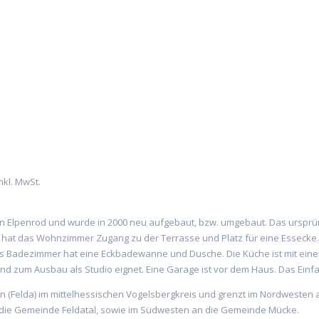
nkl. MwSt.
n Elpenrod und wurde in 2000 neu aufgebaut, bzw. umgebaut. Das ursprün
hat das Wohnzimmer Zugang zu der Terrasse und Platz für eine Essecke. 
 Badezimmer hat eine Eckbadewanne und Dusche. Die Küche ist mit einer 
 zum Ausbau als Studio eignet. Eine Garage ist vor dem Haus. Das Einfami
n (Felda) im mittelhessischen Vogelsbergkreis und grenzt im Nordwesten 
n die Gemeinde Feldatal, sowie im Südwesten an die Gemeinde Mücke.