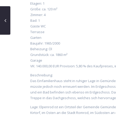
Etagen: 1
Größe: ca. 120 m²
Zimmer: 4
Bad: 1
Gäste WC
Terrasse
Garten
Baujahr: 1965/2000
Beheizung: Öl
Grundstück: ca. 1860 m²
Garage
VK: 140.000,00 EUR Provision: 5,80 % des Kaufpreises, i
Beschreibung:
Das Einfamilienhaus steht in ruhiger Lage in Gemünde
müsste jedoch noch erneuert werden. Im Erdgeschoss 
und ein Bad befinden sich ebenso im Erdgeschoss. Das
Treppe in das Dachgeschoss, welches sich hervorragend
Lage: Elpenrod ist ein Ortsteil der Gemeinde Gemünde
Kirtorf, im Osten an die Stadt Romrod, im Südosten a