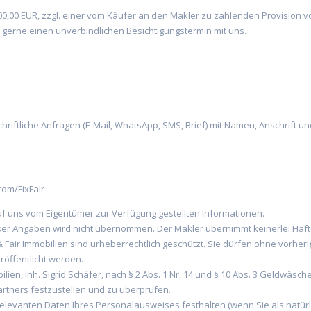
00 EUR, zzgl. einer vom Käufer an den Makler zu zahlenden Provision von
 gerne einen unverbindlichen Besichtigungstermin mit uns.
 schriftliche Anfragen (E-Mail, WhatsApp, SMS, Brief) mit Namen, Anschri
om/FixFair
 uns vom Eigentümer zur Verfügung gestellten Informationen.
ieser Angaben wird nicht übernommen. Der Makler übernimmt keinerlei Haf
 & Fair Immobilien sind urheberrechtlich geschützt. Sie dürfen ohne vorhe
röffentlicht werden.
lien, Inh. Sigrid Schäfer, nach § 2 Abs. 1 Nr. 14 und § 10 Abs. 3 Geldwäsc
artners festzustellen und zu überprüfen.
 relevanten Daten Ihres Personalausweises festhalten (wenn Sie als natürl