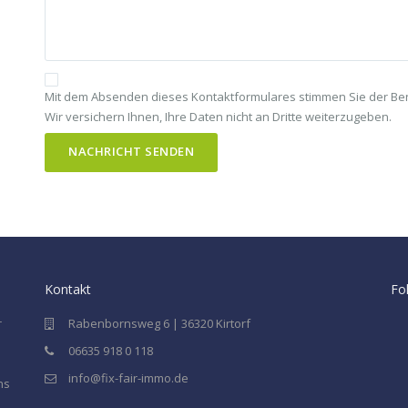
Mit dem Absenden dieses Kontaktformulares stimmen Sie der Benu
Wir versichern Ihnen, Ihre Daten nicht an Dritte weiterzugeben.
Kontakt
Fo
r
Rabenbornsweg 6 | 36320 Kirtorf
06635 918 0 118
info@fix-fair-immo.de
ns