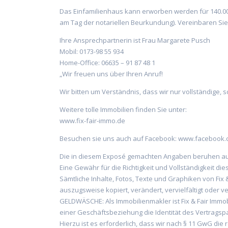
Das Einfamilienhaus kann erworben werden für 140.000,
am Tag der notariellen Beurkundung). Vereinbaren Sie
Ihre Ansprechpartnerin ist Frau Margarete Pusch
Mobil: 0173-98 55 934
Home-Office: 06635 – 91 87 48 1
„Wir freuen uns über Ihren Anruf!
Wir bitten um Verständnis, dass wir nur vollständige,
Weitere tolle Immobilien finden Sie unter:
www.fix-fair-immo.de
Besuchen sie uns auch auf Facebook: www.facebook.c
Die in diesem Exposé gemachten Angaben beruhen auf
Eine Gewähr für die Richtigkeit und Vollständigkeit d
Sämtliche Inhalte, Fotos, Texte und Graphiken von Fix
auszugsweise kopiert, verändert, vervielfältigt oder ve
GELDWÄSCHE: Als Immobilienmakler ist Fix & Fair Immobi
einer Geschäftsbeziehung die Identität des Vertragsp
Hierzu ist es erforderlich, dass wir nach § 11 GwG die