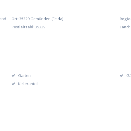
land
Ort:
35329 Gemünden (Felda)
Regio
Postleitzahl:
35329
Land:
Garten
Gä
Kelleranteil