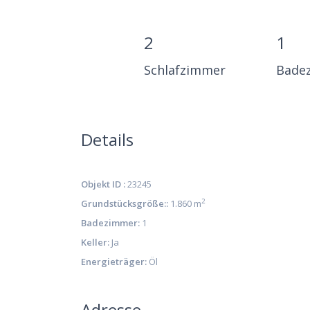
2
1
Schlafzimmer
Bade
Details
Objekt ID :
23245
2
Grundstücksgröße::
1.860 m
Badezimmer:
1
Keller:
Ja
Energieträger:
Öl
Adresse