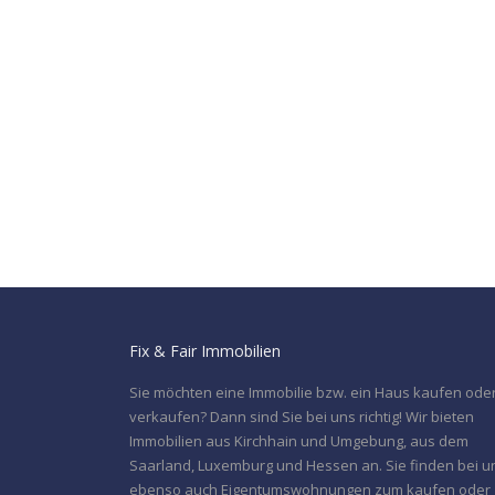
Fix & Fair Immobilien
Sie möchten eine Immobilie bzw. ein Haus kaufen ode
verkaufen? Dann sind Sie bei uns richtig! Wir bieten
Immobilien aus Kirchhain und Umgebung, aus dem
Saarland, Luxemburg und Hessen an. Sie finden bei u
ebenso auch Eigentumswohnungen zum kaufen oder