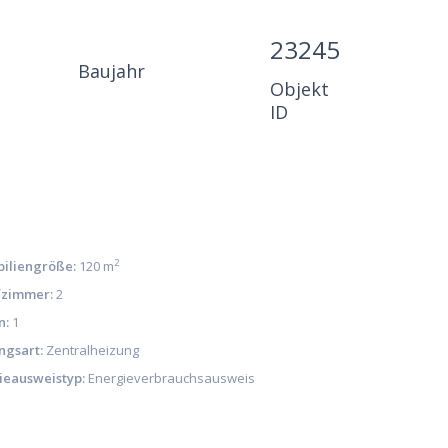
23245
Baujahr
Objekt
ID
2
iliengröße:
120 m
fzimmer:
2
n:
1
ngsart:
Zentralheizung
ieausweistyp:
Energieverbrauchsausweis