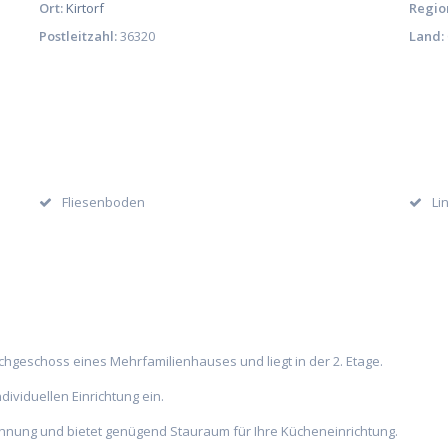
Ort:
Kirtorf
Regio
Postleitzahl:
36320
Land:
Fliesenboden
Li
chgeschoss eines Mehrfamilienhauses und liegt in der 2. Etage.
ividuellen Einrichtung ein.
hnung und bietet genügend Stauraum für Ihre Kücheneinrichtung.