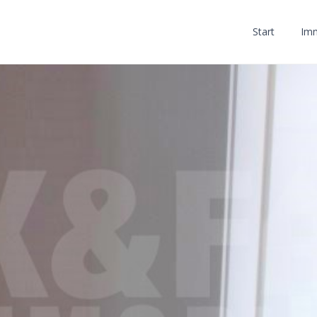
Start
Imm