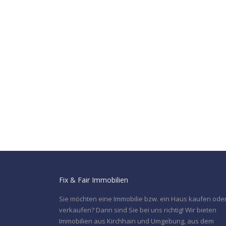
Fix & Fair Immobilien
Sie möchten eine Immobilie bzw. ein Haus kaufen ode
verkaufen? Dann sind Sie bei uns richtig! Wir bieten
Immobilien aus Kirchhain und Umgebung, aus dem