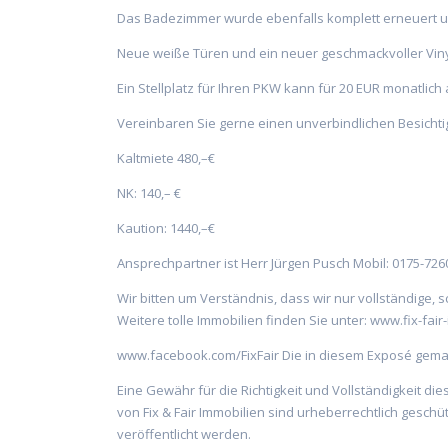
Das Badezimmer wurde ebenfalls komplett erneuert u
Neue weiße Türen und ein neuer geschmackvoller Vin
Ein Stellplatz für Ihren PKW kann für 20 EUR monatlic
Vereinbaren Sie gerne einen unverbindlichen Besicht
Kaltmiete 480,–€
NK: 140,– €
Kaution: 1440,–€
Ansprechpartner ist Herr Jürgen Pusch Mobil: 0175-72
Wir bitten um Verständnis, dass wir nur vollständige,
Weitere tolle Immobilien finden Sie unter: www.fix-fa
www.facebook.com/FixFair Die in diesem Exposé gema
Eine Gewähr für die Richtigkeit und Vollständigkeit d
von Fix & Fair Immobilien sind urheberrechtlich gesch
veröffentlicht werden.