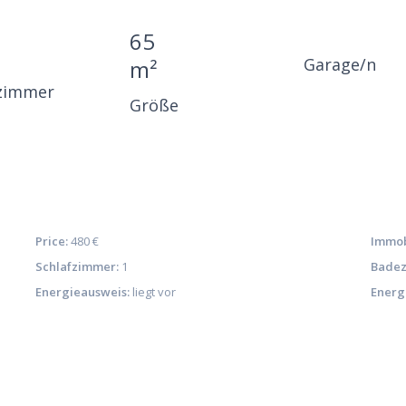
65
Garage/n
m²
zimmer
Größe
Price:
480 €
Immob
Schlafzimmer:
1
Badez
Energieausweis:
liegt vor
Energ