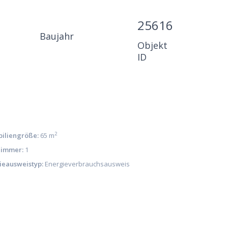
25616
Baujahr
Objekt
ID
2
iliengröße:
65 m
immer:
1
ieausweistyp:
Energieverbrauchsausweis