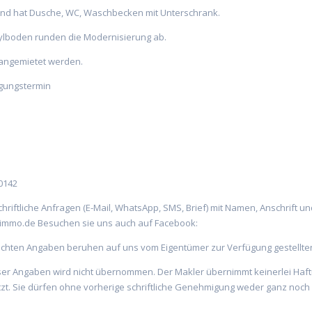
nd hat Dusche, WC, Waschbecken mit Unterschrank.
ylboden runden die Modernisierung ab.
h angemietet werden.
igungstermin
60142
 schriftliche Anfragen (E-Mail, WhatsApp, SMS, Brief) mit Namen, Anschri
ir-immo.de Besuchen sie uns auch auf Facebook:
chten Angaben beruhen auf uns vom Eigentümer zur Verfügung gestellten
ieser Angaben wird nicht übernommen. Der Makler übernimmt keinerlei Haft
ützt. Sie dürfen ohne vorherige schriftliche Genehmigung weder ganz noch 