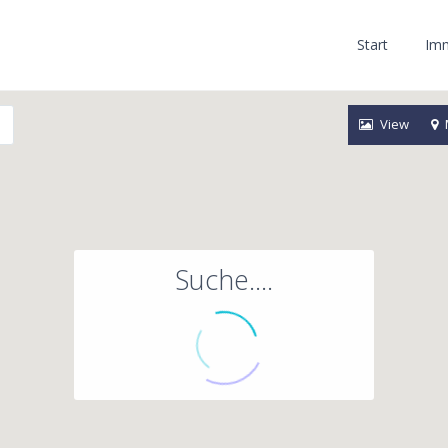
Start
Imm
View
Suche....