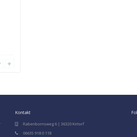
Kontakt
Fo
r
Rabenbornsweg 6 | 36320 Kirtorf
06635 918 0 118