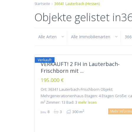
Startseite
36641 Lauterbach (Hessen)
Objekte gelistet in
Alle Arten
Alle Immobilienarten
366
Hessen
,
36641
Lauterbach
4
(Hessen)
Verkauft
VERKAUFT! 2 FH in Lauterbach-
Frischborn mit ...
195.000 €
Ort: 36341 Lauterbach-Frischborn Objekt:
Mehrgenerationenhaus Etagen: 4 Etagen Größe: ca
m² Zimmer: 13 Bad: 3
mehr lesen
Mehr Inform
2
8
3
300 m